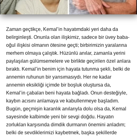
Zaman geçtikçe, Kemal’in hayatımdaki yeri daha da
belirginleşti. Onunla olan ilişkimiz, sadece bir üvey baba-
oğul ilişkisi olmanın ötesine geçti; birbirimizin yaralarına
merhem olmaya çalıştık. Hüzünlü anılar, zamanla yerini
paylaşılan gülümsemelere ve birlikte geçirilen özel anlara
bıraktı. Kemal’in benim için hayata tutunma şekli, belki de
annemin ruhunun bir yansımasıydı. Her ne kadar
annemin eksikliği içimde bir boşluk oluştursa da,
Kemal’in çabaları beni hayata bağladı. Onun desteğiyle,
kaybın acısını anlamaya ve kabullenmeye başladım.
Bugün, geçmişin karanlık anılarıyla dolu olsa da, Kemal
sayesinde kalbimde yeni bir sevgi doğdu. Hayatın
zorlukları karşısında dimdik durmanın önemini anladım;
belki de sevdiklerimizi kaybetmek, başka şekillerde