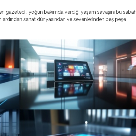
den gazeteci , yoğun bakımda verdiği yaşam savaşını bu saba
nın ardından sanat dünyasından ve sevenlerinden peş peşe