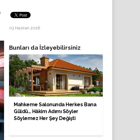
h
03 Haziran 2026
Bunları da İzleyebilirsiniz
Mahkeme Salonunda Herkes Bana
Güldü… Hâkim Adımı Söyler
Söylemez Her Şey Değişti