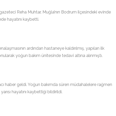
n gazeteci Reha Muhtar, Muğla’nın Bodrum ilçesindeki evinde
nede hayatını kaybetti.
nalaşmasının ardından hastaneye kaldırılmış, yapılan ilk
nularak yoğun bakım ünitesinde tedavi altına alınmıştı.
n acı haber geldi. Yoğun bakımda süren müdahalelere rağmen
ısı hayatını kaybettiği bildirildi.