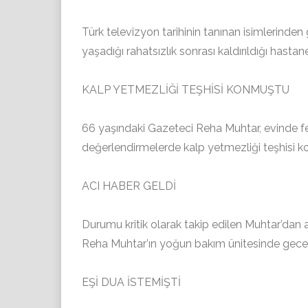
Türk televizyon tarihinin tanınan isimlerinde
yaşadığı rahatsızlık sonrası kaldırıldığı hasta
KALP YETMEZLİĞİ TEŞHİSİ KONMUŞTU
66 yaşındaki Gazeteci Reha Muhtar, evinde fe
değerlendirmelerde kalp yetmezliği teşhisi ko
ACI HABER GELDİ
Durumu kritik olarak takip edilen Muhtar’da
Reha Muhtar’ın yoğun bakım ünitesinde gece yar
EŞİ DUA İSTEMİŞTİ