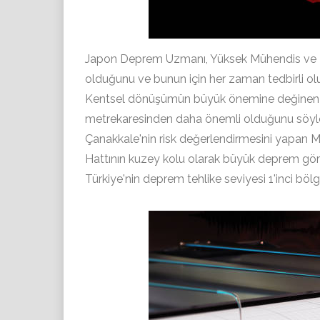
Japon Deprem Uzmanı, Yüksek Mühendis ve Mi
olduğunu ve bunun için her zaman tedbirli olu
Kentsel dönüşümün büyük önemine değinen Yos
metrekaresinden daha önemli olduğunu söyle
Çanakkale'nin risk değerlendirmesini yapan
Hattının kuzey kolu olarak büyük deprem gör
Türkiye'nin deprem tehlike seviyesi 1'inci bölg