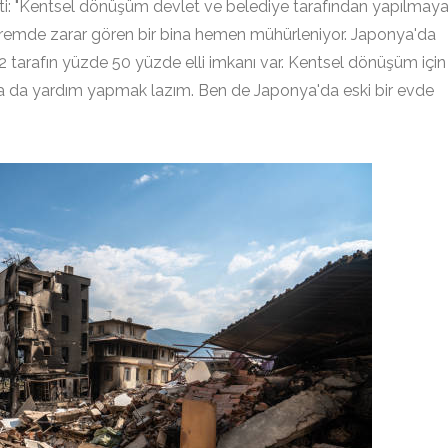
tti: "Kentsel dönüşüm devlet ve belediye tarafından yapılmay
premde zarar gören bir bina hemen mühürleniyor. Japonya'da
e 2 tarafın yüzde 50 yüzde elli imkanı var. Kentsel dönüşüm için
a da yardım yapmak lazım. Ben de Japonya'da eski bir evde