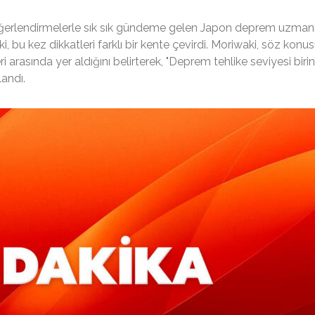
eğerlendirmelerle sık sık gündeme gelen Japon deprem uzmanı
bu kez dikkatleri farklı bir kente çevirdi. Moriwaki, söz konu
i arasında yer aldığını belirterek, "Deprem tehlike seviyesi birin
landı.