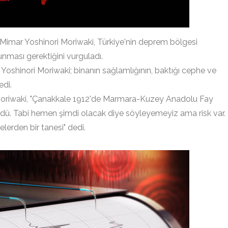
mar Yoshinori Moriwaki, Türkiye'nin deprem bölgesi
nması gerektiğini vurguladı.
hinori Moriwaki; binanın sağlamlığının, baktığı cephe ve
di.
 Moriwaki, "Çanakkale 1912'de Marmara-Kuzey Anadolu Fay
dü. Tabi hemen şimdi olacak diye söyleyemeyiz ama risk var.
elerden bir tanesi" dedi.