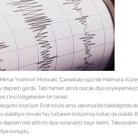
imar Yoshinori Moriwaki, "Çanakkale 1912'de Marmara-Kuze
ük deprem gördü. Tabi hemen şimdi olacak diye söyleyemeyiz
si 1'inci bölgelerden bir tanesi.
a olduğunu söylüyor. Evet böyle ama Japonya'da bakıldığında d
de olabiliyor önceki fay hatlarının bölünmüş kolları da olabilir. 
 deprem riski arttı mı diye sorarsanız hayır derim. Teknolojinin
 diye konuştu.