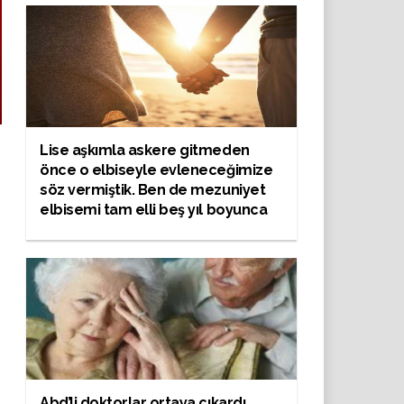
Lise aşkımla askere gitmeden
önce o elbiseyle evleneceğimize
söz vermiştik. Ben de mezuniyet
elbisemi tam elli beş yıl boyunca
tavan arasında sakladım…
Abd’li doktorlar ortaya çıkardı.