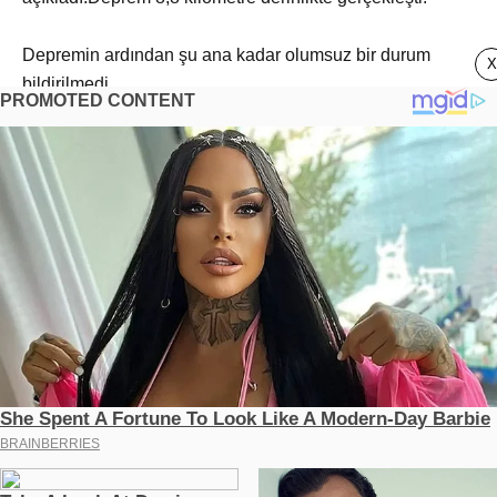
Depremin ardından şu ana kadar olumsuz bir durum
X
bildirilmedi.
SİLİVRİ'DE 6,2 BÜYÜKLÜĞÜNDE DEPREM MEYDANA
GELMİŞTİ
Silivri'de 23 Nisan günü 6,2 büyüklüğünde deprem
meydana gelmişti.
İstanbul'da paniğe neden olan deprem sonrası artçı
sarsıntıların bir süre devam edeceği bildirilmişti.