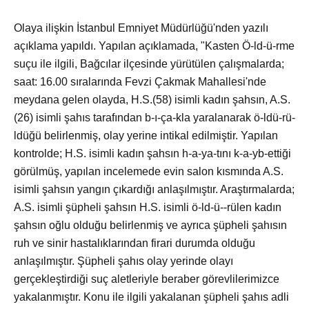
Olaya ilişkin İstanbul Emniyet Müdürlüğü'nden yazılı
açıklama yapıldı. Yapılan açıklamada, "Kasten Ö-ld-ü-rme
suçu ile ilgili, Bağcılar ilçesinde yürütülen çalışmalarda;
saat: 16.00 sıralarında Fevzi Çakmak Mahallesi'nde
meydana gelen olayda, H.S.(58) isimli kadın şahsın, A.S.
(26) isimli şahıs tarafından b-ı-ça-kla yaralanarak ö-ldü-rü-
ldüğü belirlenmiş, olay yerine intikal edilmiştir. Yapılan
kontrolde; H.S. isimli kadın şahsın h-a-ya-tını k-a-yb-ettiği
görülmüş, yapılan incelemede evin salon kısmında A.S.
isimli şahsın yangın çıkardığı anlaşılmıştır. Araştırmalarda;
A.S. isimli şüpheli şahsın H.S. isimli ö-ld-ü--rülen kadın
şahsın oğlu olduğu belirlenmiş ve ayrıca şüpheli şahısın
ruh ve sinir hastalıklarından firari durumda olduğu
anlaşılmıştır. Şüpheli şahıs olay yerinde olayı
gerçekleştirdiği suç aletleriyle beraber görevlilerimizce
yakalanmıştır. Konu ile ilgili yakalanan şüpheli şahıs adli