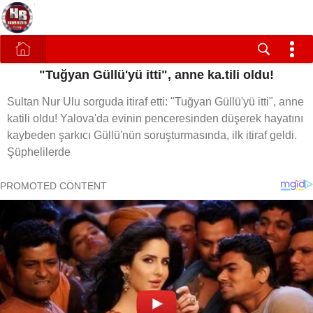
"Tuğyan Güllü'yü itti", anne ka.tili oldu!
Sultan Nur Ulu sorguda itiraf etti: "Tuğyan Güllü'yü itti", anne
katili oldu! Yalova'da evinin penceresinden düşerek hayatını
kaybeden şarkıcı Güllü'nün soruşturmasında, ilk itiraf geldi.
Şüphelilerde