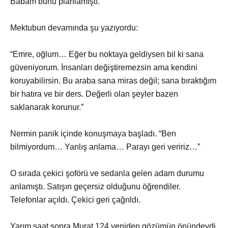
Babam bunu planlamıştı.
Mektubun devamında şu yazıyordu:
“Emre, oğlum… Eğer bu noktaya geldiysen bil ki sana
güveniyorum. İnsanları değiştiremezsin ama kendini
koruyabilirsin. Bu araba sana miras değil; sana bıraktığım
bir hatıra ve bir ders. Değerli olan şeyler bazen
saklanarak korunur.”
Nermin panik içinde konuşmaya başladı. “Ben
bilmiyordum… Yanlış anlama… Parayı geri veririz…”
O sırada çekici şoförü ve sedanla gelen adam durumu
anlamıştı. Satışın geçersiz olduğunu öğrendiler.
Telefonlar açıldı. Çekici geri çağrıldı.
Yarım saat sonra Murat 124 yeniden gözümün önündeydi.