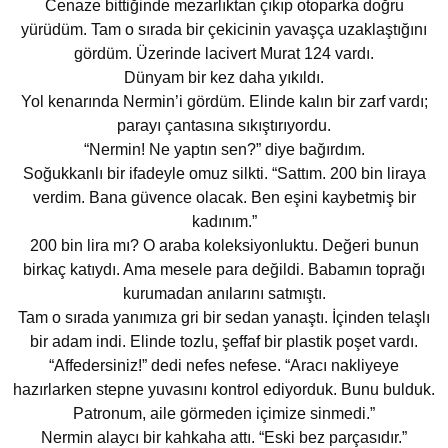
Cenaze bittiğinde mezarlıktan çıkıp otoparka doğru
yürüdüm. Tam o sırada bir çekicinin yavaşça uzaklaştığını
gördüm. Üzerinde lacivert Murat 124 vardı.
Dünyam bir kez daha yıkıldı.
Yol kenarında Nermin’i gördüm. Elinde kalın bir zarf vardı;
parayı çantasına sıkıştırıyordu.
“Nermin! Ne yaptın sen?” diye bağırdım.
Soğukkanlı bir ifadeyle omuz silkti. “Sattım. 200 bin liraya
verdim. Bana güvence olacak. Ben eşini kaybetmiş bir
kadınım.”
200 bin lira mı? O araba koleksiyonluktu. Değeri bunun
birkaç katıydı. Ama mesele para değildi. Babamın toprağı
kurumadan anılarını satmıştı.
Tam o sırada yanımıza gri bir sedan yanaştı. İçinden telaşlı
bir adam indi. Elinde tozlu, şeffaf bir plastik poşet vardı.
“Affedersiniz!” dedi nefes nefese. “Aracı nakliyeye
hazırlarken stepne yuvasını kontrol ediyorduk. Bunu bulduk.
Patronum, aile görmeden içimize sinmedi.”
Nermin alaycı bir kahkaha attı. “Eski bez parçasıdır.”