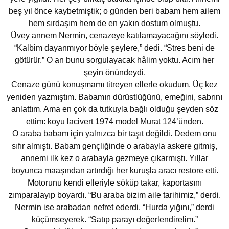
beş yıl önce kaybetmiştik; o günden beri babam hem ailem
hem sırdaşım hem de en yakın dostum olmuştu.
Üvey annem Nermin, cenazeye katılamayacağını söyledi.
“Kalbim dayanmıyor böyle şeylere,” dedi. “Stres beni de
götürür.” O an bunu sorgulayacak hâlim yoktu. Acım her
şeyin önündeydi.
Cenaze günü konuşmamı titreyen ellerle okudum. Üç kez
yeniden yazmıştım. Babamın dürüstlüğünü, emeğini, sabrını
anlattım. Ama en çok da tutkuyla bağlı olduğu şeyden söz
ettim: koyu lacivert 1974 model Murat 124’ünden.
O araba babam için yalnızca bir taşıt değildi. Dedem onu
sıfır almıştı. Babam gençliğinde o arabayla askere gitmiş,
annemi ilk kez o arabayla gezmeye çıkarmıştı. Yıllar
boyunca maaşından artırdığı her kuruşla aracı restore etti.
Motorunu kendi elleriyle söküp takar, kaportasını
zımparalayıp boyardı. “Bu araba bizim aile tarihimiz,” derdi.
Nermin ise arabadan nefret ederdi. “Hurda yığını,” derdi
küçümseyerek. “Satıp parayı değerlendirelim.”