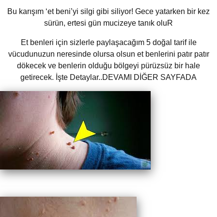
Bu karışım ‘et beni’yi silgi gibi siliyor! Gece yatarken bir kez
sürün, ertesi gün mucizeye tanık oluR
Et benleri için sizlerle paylaşacağım 5 doğal tarif ile
vücudunuzun neresinde olursa olsun et benlerini patır patır
dökecek ve benlerin olduğu bölgeyi pürüzsüz bir hale
getirecek. İşte Detaylar..DEVAMI DİĞER SAYFADA