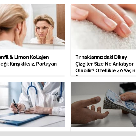
nfil & Limon Kollajen
Tırnaklarınızdaki Dikey
eği: Kırışıklıksız, Parlayan
Çizgiler Size Ne Anlatıyor
Olabilir? Özellikle 40 Yaşı
Sonra
anın Unutulmuş Çaresi
2026’da En Düşük Emekli