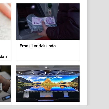
Emekliler Hakkında
ndan
Bir adam geyik avlamak için