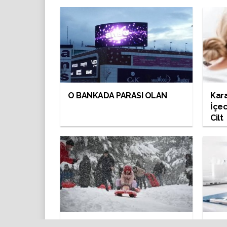
O BANKADA PARASI OLAN
Kara
İçec
Cilt
Eğitim Olmayacak İlleri
Doğ