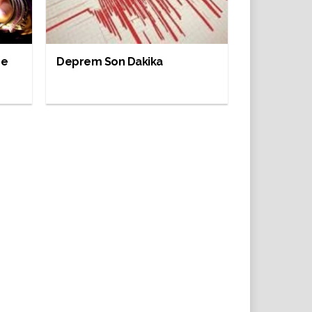
de
Deprem Son Dakika