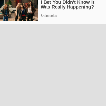
Esra Erol’un programında ele alınan
Fatih Aydın olayı
<
>