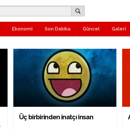
Ekonomi
Son Dakika
Güncel
Galeri
Üç birbirinden inatçı insan
-